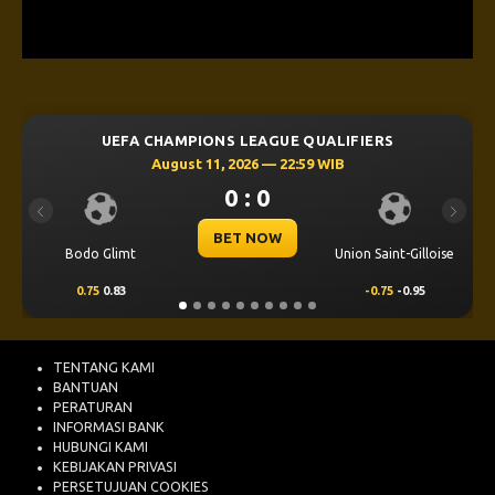
UEFA CHAMPIONS LEAGUE QUALIFIERS
August 11, 2026 — 22:59 WIB
0 : 0
Previous
Next
BET NOW
Bodo Glimt
Union Saint-Gilloise
0.75
0.83
-0.75
-0.95
TENTANG KAMI
BANTUAN
PERATURAN
INFORMASI BANK
HUBUNGI KAMI
KEBIJAKAN PRIVASI
PERSETUJUAN COOKIES