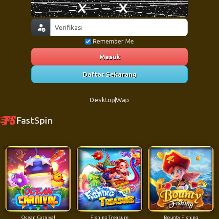
Remember Me
Masuk
Daftar Sekarang
Desktop
Wap
FastSpin
Ocean Carnival
Fishing Treasure
Bounty Fishing