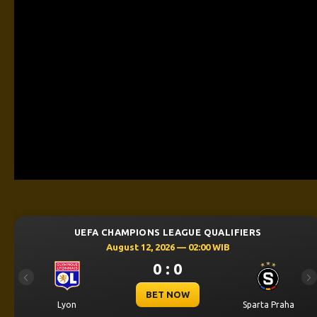
UEFA CHAMPIONS LEAGUE QUALIFIERS
August 12, 2026 — 02:00 WIB
0 : 0
Previous
Ne
BET NOW
Lyon
Sparta Praha