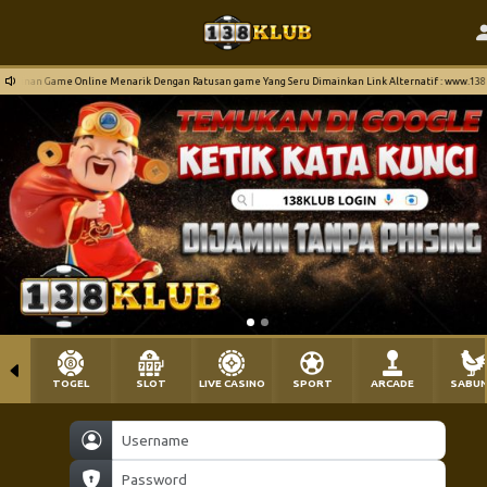
ainan Game Online Menarik Dengan Ratusan game Yang Seru Dimainkan Link Alternatif : www.138klub
TOGEL
SLOT
LIVE CASINO
SPORT
ARCADE
SABU