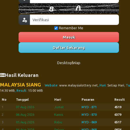
Remember Me
Masuk
Daftar Sekarang
Desktop
Wap
Hasil Keluaran
MALAYSIA SIANG
Website:
www.malaysialottery.net
, Hari:
Setiap Hari
, T
14:30 WIB
, Result:
15:00 WIB
No
Tanggal
Hari
Pasaran
Result
1
07 Aug 2026
Jumat
MYD - 871
4519
2
06 Aug 2026
Kamis
MYD - 870
6379
3
05 Aug 2026
Rabu
MYD - 869
6517
4
04 Aug 2026
Selasa
MYD - 868
0976